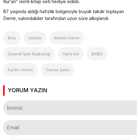
Kur’an” isimli kitap seti hediye edildi.
87 yaşında aldığı hafızlık belgesiyle büyük takdir toplayan
Demir, salondakiler tarafından uzun süre alkışlandı.
Bolu
hafızlık
İbrahim Demir
Diyanet İşleri Başkanlığı
Hafız Kal
BAİBÜ
Kur’an-ı Kerim
Osman Şahin
YORUM YAZIN