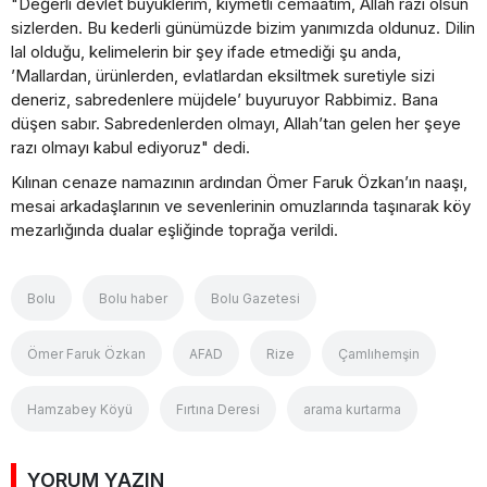
"Değerli devlet büyüklerim, kıymetli cemaatim, Allah razı olsun
sizlerden. Bu kederli günümüzde bizim yanımızda oldunuz. Dilin
lal olduğu, kelimelerin bir şey ifade etmediği şu anda,
’Mallardan, ürünlerden, evlatlardan eksiltmek suretiyle sizi
deneriz, sabredenlere müjdele’ buyuruyor Rabbimiz. Bana
düşen sabır. Sabredenlerden olmayı, Allah’tan gelen her şeye
razı olmayı kabul ediyoruz" dedi.
Kılınan cenaze namazının ardından Ömer Faruk Özkan’ın naaşı,
mesai arkadaşlarının ve sevenlerinin omuzlarında taşınarak köy
mezarlığında dualar eşliğinde toprağa verildi.
Bolu
Bolu haber
Bolu Gazetesi
Ömer Faruk Özkan
AFAD
Rize
Çamlıhemşin
Hamzabey Köyü
Fırtına Deresi
arama kurtarma
YORUM YAZIN