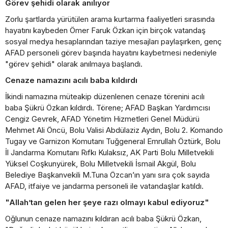
Görev şehidi olarak anılıyor
Zorlu şartlarda yürütülen arama kurtarma faaliyetleri sırasında
hayatını kaybeden Ömer Faruk Özkan için birçok vatandaş
sosyal medya hesaplarından taziye mesajları paylaşırken, genç
AFAD personeli görev başında hayatını kaybetmesi nedeniyle
"görev şehidi" olarak anılmaya başlandı.
Cenaze namazını acılı baba kıldırdı
İkindi namazına müteakip düzenlenen cenaze törenini acılı
baba Şükrü Özkan kıldırdı. Törene; AFAD Başkan Yardımcısı
Cengiz Gevrek, AFAD Yönetim Hizmetleri Genel Müdürü
Mehmet Ali Öncü, Bolu Valisi Abdülaziz Aydın, Bolu 2. Komando
Tugay ve Garnizon Komutanı Tuğgeneral Emrullah Öztürk, Bolu
İl Jandarma Komutanı Rıfkı Kulaksız, AK Parti Bolu Milletvekili
Yüksel Coşkunyürek, Bolu Milletvekili İsmail Akgül, Bolu
Belediye Başkanvekili M.Tuna Özcan’ın yanı sıra çok sayıda
AFAD, itfaiye ve jandarma personeli ile vatandaşlar katıldı.
"Allah’tan gelen her şeye razı olmayı kabul ediyoruz"
Oğlunun cenaze namazını kıldıran acılı baba Şükrü Özkan,