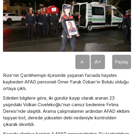
A+
Paylaş
A-
Rize'nin Çamlıhemşin ilçesinde yaşanan faciada hayatını
kaybeden AFAD personeli Ömer Faruk Özkan'ın Bolulu olduğu
ortaya çıktı.
Edinilen bilgilere göre, iki gündür kayıp olarak aranan 23
yaşındaki Volkan Civelekoğlu'nun cansız bedenine Fırtına
Deresi'nde ulaşıldı. Arama çalışmalarının ardından AFAD ekibini
taşıyan bot, derede yükselen debi nedeniyle kontrolden
çıkarak devrildi.
Kazada akıntıya kapılan 4 AFAD personelinden 3'ü kurtarılırken,