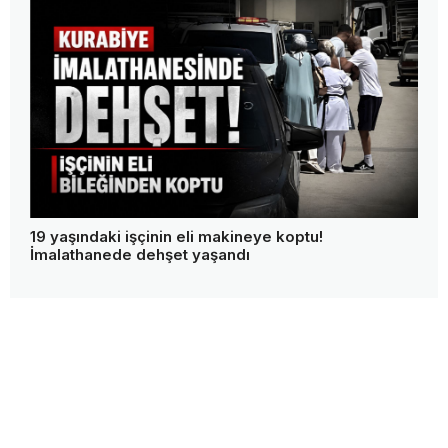
19 yaşındaki işçinin eli makineye koptu!
İmalathanede dehşet yaşandı
bolugazetesi.com.tr © Copyright Tüm Hakları Saklıdır