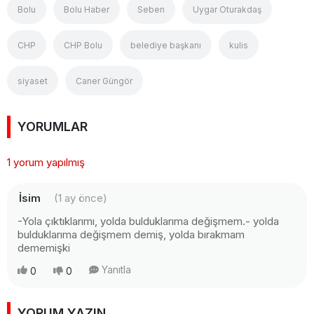
Bolu
Bolu Haber
Seben
Uygar Oturakdaş
CHP
CHP Bolu
belediye başkanı
kulis
siyaset
Caner Güngör
YORUMLAR
1 yorum yapılmış
İsim
(1 ay önce)
-Yola çıktıklarımı, yolda bulduklarıma değişmem.- yolda
bulduklarıma değişmem demiş, yolda bırakmam
dememişki
Yanıtla
0
0
YORUM YAZIN