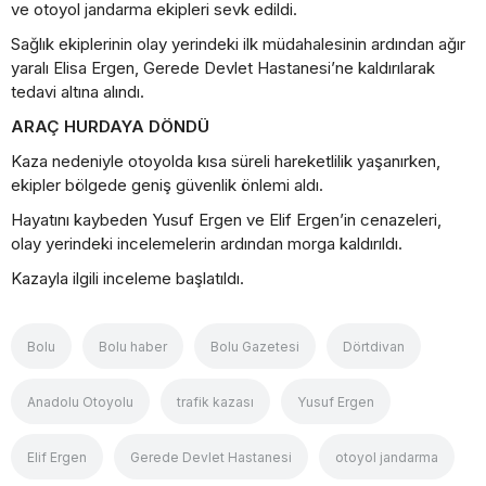
ve otoyol jandarma ekipleri sevk edildi.
Sağlık ekiplerinin olay yerindeki ilk müdahalesinin ardından ağır
yaralı Elisa Ergen, Gerede Devlet Hastanesi’ne kaldırılarak
tedavi altına alındı.
ARAÇ HURDAYA DÖNDÜ
Kaza nedeniyle otoyolda kısa süreli hareketlilik yaşanırken,
ekipler bölgede geniş güvenlik önlemi aldı.
Hayatını kaybeden Yusuf Ergen ve Elif Ergen’in cenazeleri,
olay yerindeki incelemelerin ardından morga kaldırıldı.
Kazayla ilgili inceleme başlatıldı.
Bolu
Bolu haber
Bolu Gazetesi
Dörtdivan
Anadolu Otoyolu
trafik kazası
Yusuf Ergen
Elif Ergen
Gerede Devlet Hastanesi
otoyol jandarma