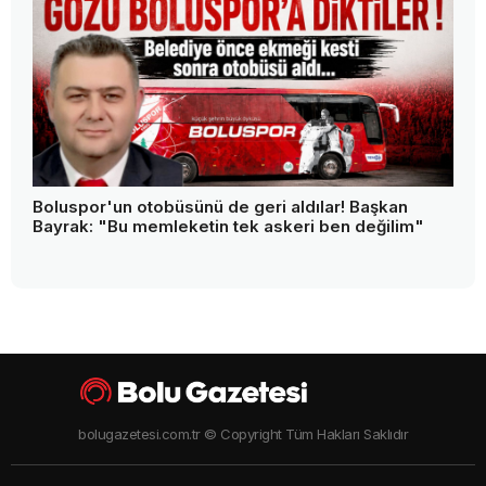
Boluspor'un otobüsünü de geri aldılar! Başkan
Bayrak: "Bu memleketin tek askeri ben değilim"
bolugazetesi.com.tr © Copyright Tüm Hakları Saklıdır