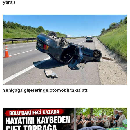
yaralı
Yeniçağa gişelerinde otomobil takla attı