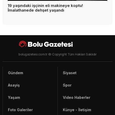
İsmail Akgül'den Bolu Belediyesi'ne peş peşe kritik
sorular!
19 yaşındaki işçinin eli makineye koptu!