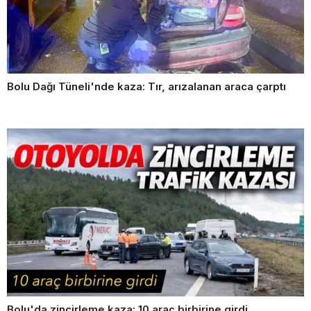
Bolu Dağı Tüneli'nde kaza: Tır, arızalanan araca çarptı
Bolu'da zincirleme kaza: 10 araç birbirine girdi