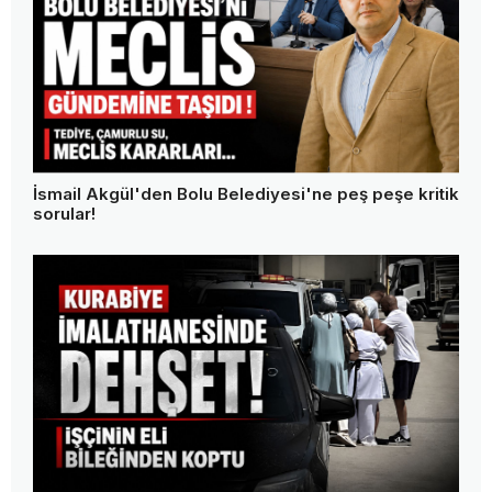
Boluspor'un otobüsünü de geri aldılar! Başkan
Bayrak: "Bu memleketin tek askeri ben değilim"
"Anne beni kurtar" dedi, sırra kadem bastı! Gözü
yaşlı anne oğlundan 13 gündür haber alamıyor