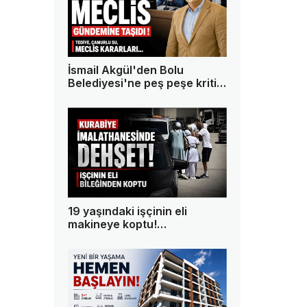
İsmail Akgül'den Bolu
Belediyesi'ne peş peşe kritik
sorular!
19 yaşındaki işçinin eli
makineye koptu!
İmalathanede dehşet
yaşandı