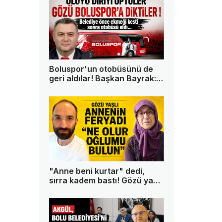
Boluspor'un otobüsünü de
geri aldılar! Başkan Bayrak:
"Bu memleketin tek askeri
ben değilim"
"Anne beni kurtar" dedi,
sırra kadem bastı! Gözü yaşlı
anne oğlundan 13 gündür
haber alamıyor