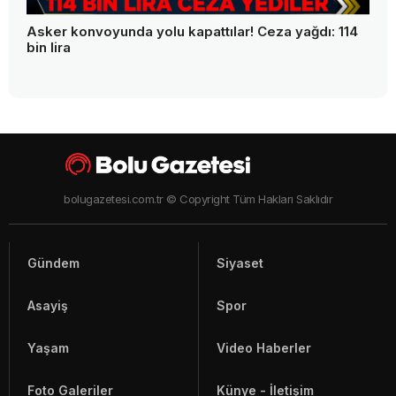
Asker konvoyunda yolu kapattılar! Ceza yağdı: 114
bin lira
bolugazetesi.com.tr © Copyright Tüm Hakları Saklıdır
Gündem
Siyaset
Asayiş
Spor
Yaşam
Video Haberler
Foto Galeriler
Künye - İletişim