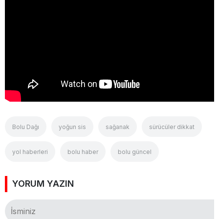
Bolu Dağı
yoğun sis
sağanak
sürücüler dikkat
yol haberleri
bolu haber
bolu güncel
YORUM YAZIN