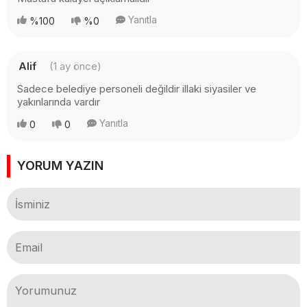
Yanıtla
%100
%0
Alif
(1 ay önce)
Sadece belediye personeli değildir illaki siyasiler ve
yakınlarında vardır
Yanıtla
0
0
YORUM YAZIN