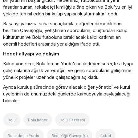
bir yatırımın başlangıcıdır. Hedefimiz; futbolcularına yeni
fırsatlar sunan, rekabetçi kimliğiyle öne çıkan ve Bolu'yu en iyi
şekilde temsil eden bir kulüp yapısı oluşturmaktır" dedi.
Başarıyı yalnızca saha sonuçlarıyla değerlendirmediklerini
belirten Çavuşoğlu, yetiştirilen sporcuların, oluşturulan kulüp
kültürünün ve Bolu futboluna bırakılacak kalıcı katkının en
önemli hedefleri arasında yer aldığını ifade etti.
Hedef altyapı ve gelişim
Kulüp yönetimi, Bolu İdman Yurdu'nun ilerleyen süreçte altyapı
çalışmalarına ağırlık vereceğini ve genç sporcuların gelişimine
yönelik projeler üzerinde çalışacağını açıkladı.
Ayrıca kuruluş sürecinde görev alacak diğer yönetici ve kurul
üyelerinin de önümüzdeki günlerde kamuoyuyla paylaşılacağı
bildirildi.
Bolu
Bolu haber
Bolu Gazetesi
Bolu İdman Yurdu
Birol Yiğit Çavuşoğlu
futbol