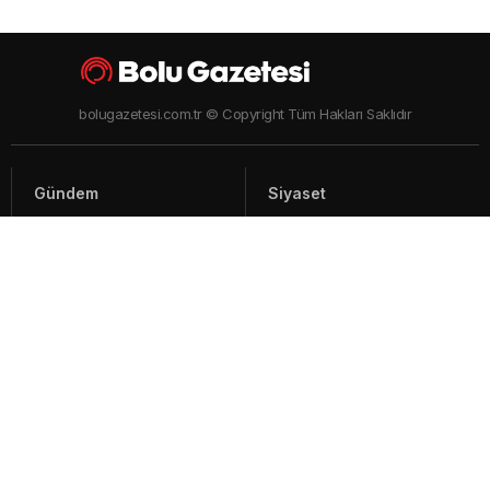
bolugazetesi.com.tr © Copyright Tüm Hakları Saklıdır
Gündem
Siyaset
Asayiş
Spor
Yaşam
Video Haberler
Foto Galeriler
Künye - İletişim
Arşiv
Bolu ile ilgili haberler ve güncel gelişmeler, sıcak son dakika gündem
haberleri Bolu'nun en çok takip edilen haber sitesi Bolu Gazetesi'nde