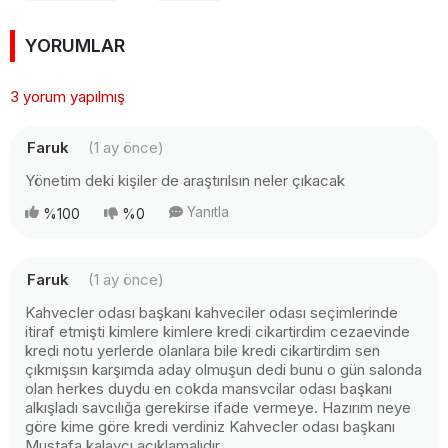
YORUMLAR
3 yorum yapılmış
Faruk
(1 ay önce)
Yönetim deki kişiler de araştırılsın neler çıkacak
Yanıtla
%100
%0
Faruk
(1 ay önce)
Kahvecler odası başkanı kahveciler odası seçimlerinde
itiraf etmişti kimlere kimlere kredi cikartirdim cezaevinde
kredi notu yerlerde olanlara bile kredi cikartirdim sen
çıkmışsın karşımda aday olmuşun dedi bunu o gün salonda
olan herkes duydu en cokda mansvcilar odası başkanı
alkışladı savcılığa gerekirse ifade vermeye. Hazırım neye
göre kime göre kredi verdiniz Kahvecler odası başkanı
Mustafa kalaycı açıklamalıdır