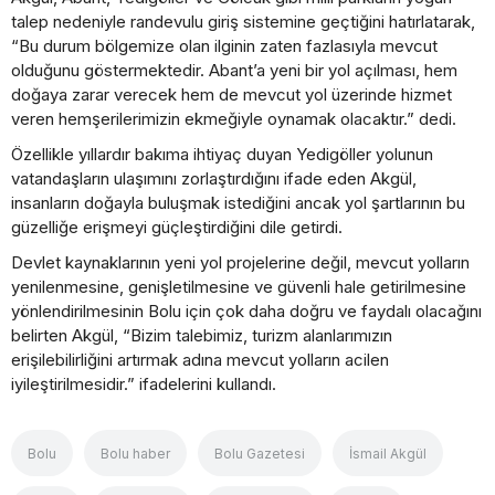
talep nedeniyle randevulu giriş sistemine geçtiğini hatırlatarak,
“Bu durum bölgemize olan ilginin zaten fazlasıyla mevcut
olduğunu göstermektedir. Abant’a yeni bir yol açılması, hem
doğaya zarar verecek hem de mevcut yol üzerinde hizmet
veren hemşerilerimizin ekmeğiyle oynamak olacaktır.” dedi.
Özellikle yıllardır bakıma ihtiyaç duyan Yedigöller yolunun
vatandaşların ulaşımını zorlaştırdığını ifade eden Akgül,
insanların doğayla buluşmak istediğini ancak yol şartlarının bu
güzelliğe erişmeyi güçleştirdiğini dile getirdi.
Devlet kaynaklarının yeni yol projelerine değil, mevcut yolların
yenilenmesine, genişletilmesine ve güvenli hale getirilmesine
yönlendirilmesinin Bolu için çok daha doğru ve faydalı olacağını
belirten Akgül, “Bizim talebimiz, turizm alanlarımızın
erişilebilirliğini artırmak adına mevcut yolların acilen
iyileştirilmesidir.” ifadelerini kullandı.
Bolu
Bolu haber
Bolu Gazetesi
İsmail Akgül