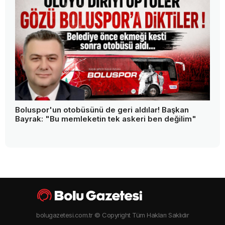
Boluspor'un otobüsünü de geri aldılar! Başkan
Bayrak: "Bu memleketin tek askeri ben değilim"
bolugazetesi.com.tr © Copyright Tüm Hakları Saklıdır