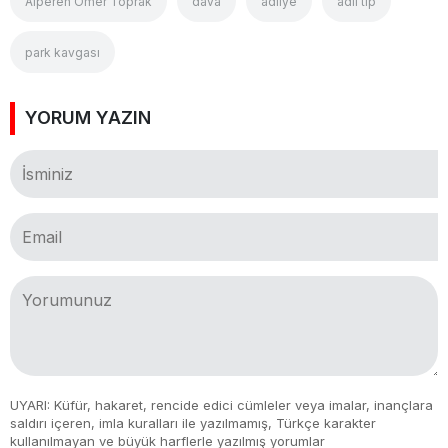
Alperen Ömer Toprak
dava
adliye
adli tıp
park kavgası
YORUM YAZIN
UYARI: Küfür, hakaret, rencide edici cümleler veya imalar, inançlara
saldırı içeren, imla kuralları ile yazılmamış, Türkçe karakter
kullanılmayan ve büyük harflerle yazılmış yorumlar