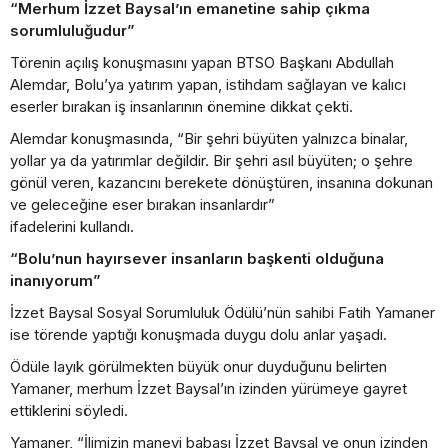
“Merhum İzzet Baysal’ın emanetine sahip çıkma
sorumluluğudur”
Törenin açılış konuşmasını yapan BTSO Başkanı Abdullah
Alemdar, Bolu’ya yatırım yapan, istihdam sağlayan ve kalıcı
eserler bırakan iş insanlarının önemine dikkat çekti.
Alemdar konuşmasında, “Bir şehri büyüten yalnızca binalar,
yollar ya da yatırımlar değildir. Bir şehri asıl büyüten; o şehre
gönül veren, kazancını berekete dönüştüren, insanına dokunan
ve geleceğine eser bırakan insanlardır”
ifadelerini kullandı.
“Bolu’nun hayırsever insanların başkenti olduğuna
inanıyorum”
İzzet Baysal Sosyal Sorumluluk Ödülü’nün sahibi Fatih Yamaner
ise törende yaptığı konuşmada duygu dolu anlar yaşadı.
Ödüle layık görülmekten büyük onur duyduğunu belirten
Yamaner, merhum İzzet Baysal’ın izinden yürümeye gayret
ettiklerini söyledi.
Yamaner, “İlimizin manevi babası İzzet Baysal ve onun izinden