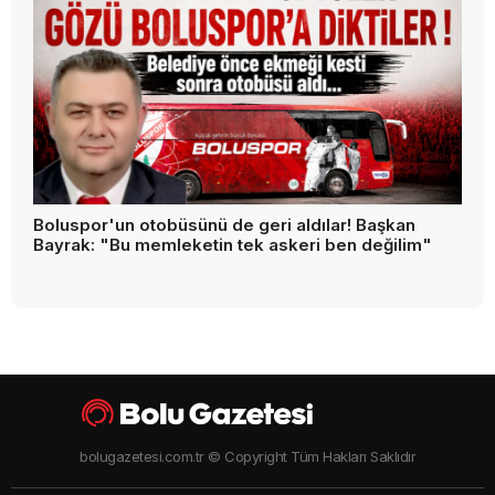
Boluspor'un otobüsünü de geri aldılar! Başkan
Bayrak: "Bu memleketin tek askeri ben değilim"
bolugazetesi.com.tr © Copyright Tüm Hakları Saklıdır