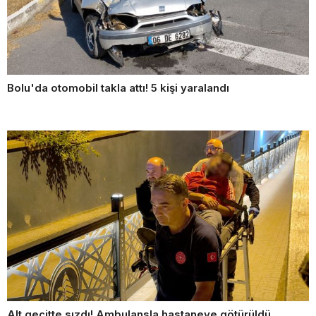
Bolu'da otomobil takla attı! 5 kişi yaralandı
Alt geçitte sızdı! Ambulansla hastaneye götürüldü