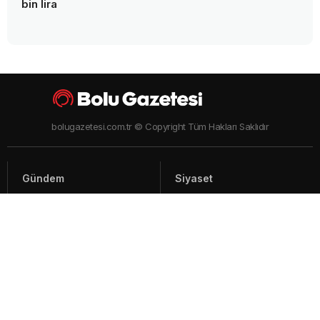
bin lira
bolugazetesi.com.tr © Copyright Tüm Hakları Saklıdır
Gündem
Siyaset
Asayiş
Spor
Yaşam
Video Haberler
Foto Galeriler
Künye - İletişim
Arşiv