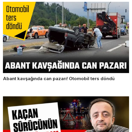
Abant kavşağında can pazarı! Otomobil ters döndü