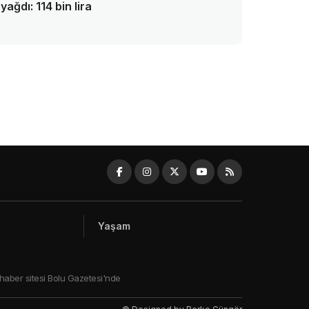
yağdı: 114 bin lira
Yaşam
 haber sitesi Bolu Gazetesi'nde