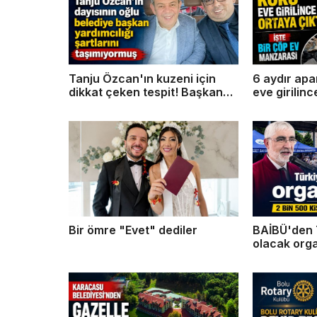
Tanju Özcan'ın kuzeni için
6 aydır apa
dikkat çeken tespit! Başkan
eve girilinc
yardımcılığı hukuka takıldı
Bir ömre "Evet" dediler
BAİBÜ'den 
olacak org