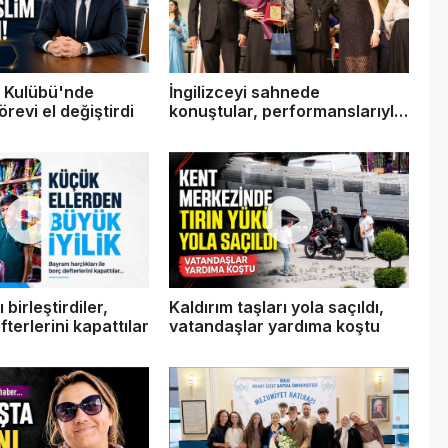
y Kulübü'nde
İngilizceyi sahnede
revi el değiştirdi
konuştular, performanslarıyla
ayakta alkışlandılar
 birleştirdiler,
Kaldırım taşları yola saçıldı,
terlerini kapattılar
vatandaşlar yardıma koştu