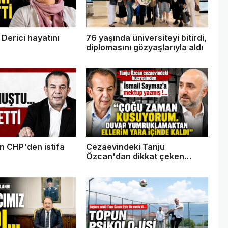
Derici hayatını
76 yaşında üniversiteyi bitirdi,
diplomasını gözyaşlarıyla aldı
n CHP'den istifa
Cezaevindeki Tanju
Özcan'dan dikkat çeken
mektup: "Çoğu zaman
kusuyorum"