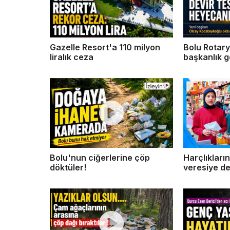
Gazelle Resort'a 110 milyon
Bolu Rotar
liralık ceza
başkanlık gö
Bolu'nun ciğerlerine çöp
Harçlıklarını
döktüler!
veresiye def