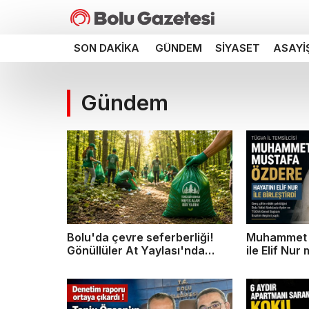
SON DAKIKA
GÜNDEM
SIYASET
ASAYI
Gündem
Bolu'da çevre seferberliği!
Muhammet 
Gönüllüler At Yaylası'nda
ile Elif Nur
buluşacak
dedi