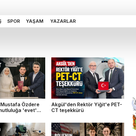
Ş
SPOR
YAŞAM
YAZARLAR
Mustafa Özdere
Akgül'den Rektör Yiğit'e PET-
 mutluluğa 'evet'
CT teşekkürü