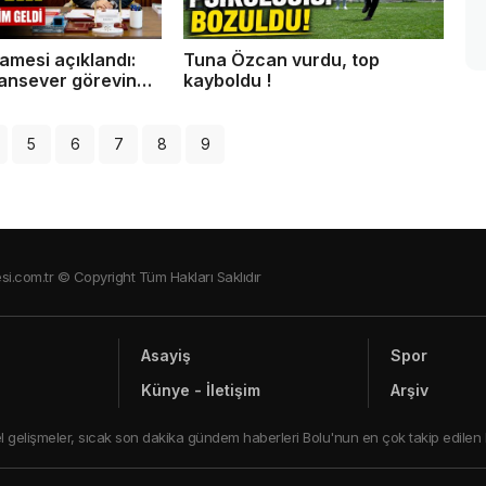
amesi açıklandı:
Tuna Özcan vurdu, top
ansever görevine
kayboldu !
or
5
6
7
8
9
si.com.tr © Copyright Tüm Hakları Saklıdır
Asayiş
Spor
Künye - İletişim
Arşiv
ncel gelişmeler, sıcak son dakika gündem haberleri Bolu'nun en çok takip edilen