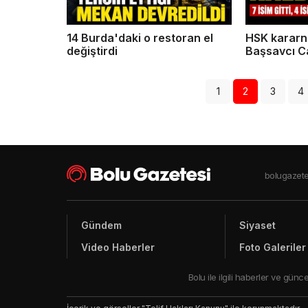
14 Burda'daki o restoran el
HSK kararn
değiştirdi
Başsavcı C
devam ediy
1
2
3
4
bolugazete
Gündem
Siyaset
Video Haberler
Foto Galeriler
Bolu ile ilgili haberler ve gü