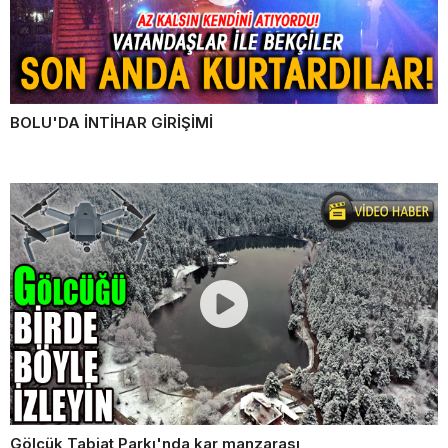
BOLU'DA İNTİHAR GİRİŞİMİ
Gölcük Tabiat Parkı'nda kar manzarası