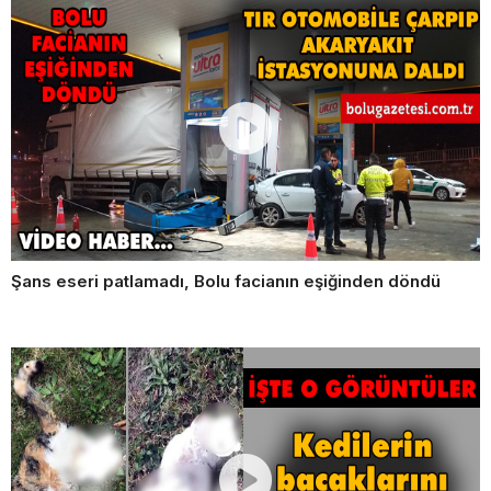
Şans eseri patlamadı, Bolu facianın eşiğinden döndü