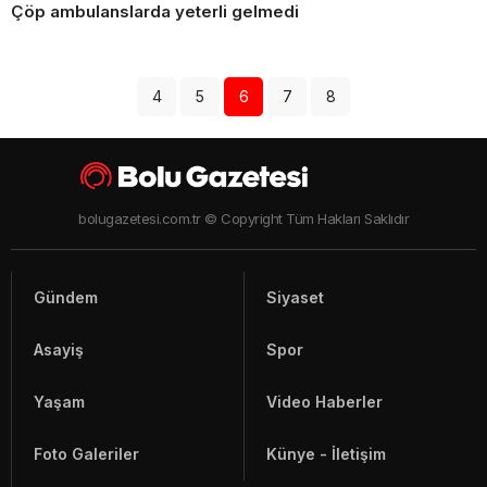
Çöp ambulanslarda yeterli gelmedi
4
5
6
7
8
bolugazetesi.com.tr © Copyright Tüm Hakları Saklıdır
Gündem
Siyaset
Asayiş
Spor
Yaşam
Video Haberler
Foto Galeriler
Künye - İletişim