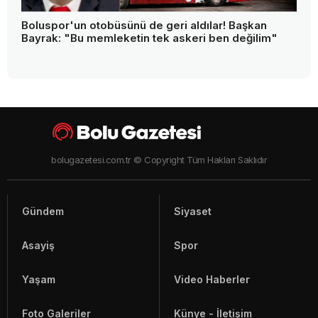
Boluspor'un otobüsünü de geri aldılar! Başkan
Bayrak: "Bu memleketin tek askeri ben değilim"
bolugazetesi.com.tr © Copyright Tüm Hakları Saklıdır
Gündem
Siyaset
Asayiş
Spor
Yaşam
Video Haberler
Foto Galeriler
Künye - İletişim