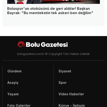
Boluspor'un otobüsünü de geri aldılar! Başkan
Bayrak: "Bu memleketin tek askeri ben değilim"
bolugazetesi.com.tr © Copyright Tüm Hakları Saklıdır
Gündem
Siyaset
Asayiş
Spor
Yaşam
Video Haberler
Foto Galeriler
Künye - İletişim