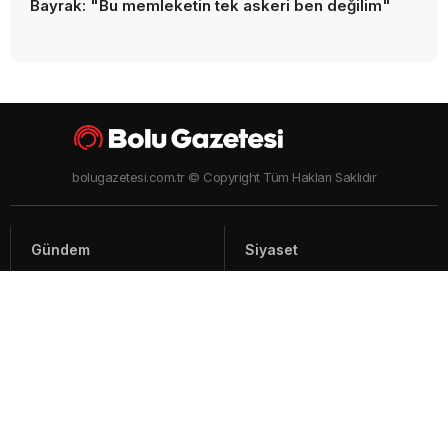
Bayrak: "Bu memleketin tek askeri ben değilim"
bolugazetesi.com.tr © Copyright Tüm Hakları Saklıdır
Gündem
Siyaset
Asayiş
Spor
Yaşam
Video Haberler
Foto Galeriler
Künye - İletişim
Arşiv