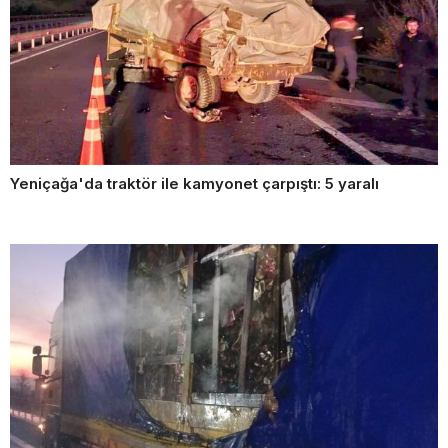
Yeniçağa'da traktör ile kamyonet çarpıştı: 5 yaralı