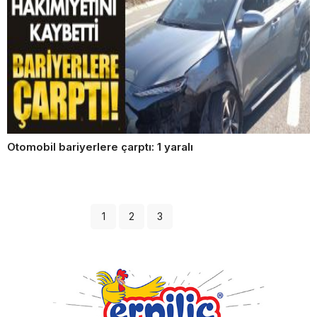
Otomobil bariyerlere çarptı: 1 yaralı
1
2
3