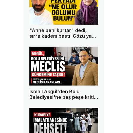
"Anne beni kurtar" dedi,
sırra kadem bastı! Gözü yaşlı
anne oğlundan 13 gündür
haber alamıyor
İsmail Akgül'den Bolu
Belediyesi'ne peş peşe kritik
sorular!