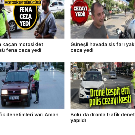
n kaçan motosiklet
Güneşli havada sis farı ya
sü fena ceza yedi
ceza yedi
fik denetimleri var: Aman
Bolu'da dronla trafik denet
yapıldı