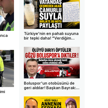
Türkiye'nin en pahalı suyuna
kınca
bir tepki daha! "Verdiğim
paranın karşılığını istiyorum"
Boluspor'un otobüsünü de
geri aldılar! Başkan Bayrak:
imi
"Bu memleketin tek askeri
ben değilim"