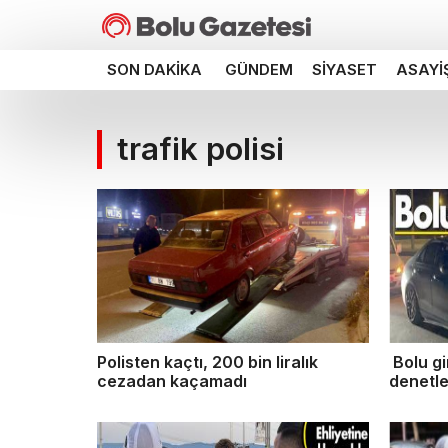
SON DAKIKA
GÜNDEM
SIYASET
ASAYI
trafik polisi
Polisten kaçtı, 200 bin liralık
Bolu gi
cezadan kaçamadı
denetl