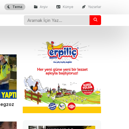
Tema
Arşiv
Künye
Yazarlar
ı egzoz