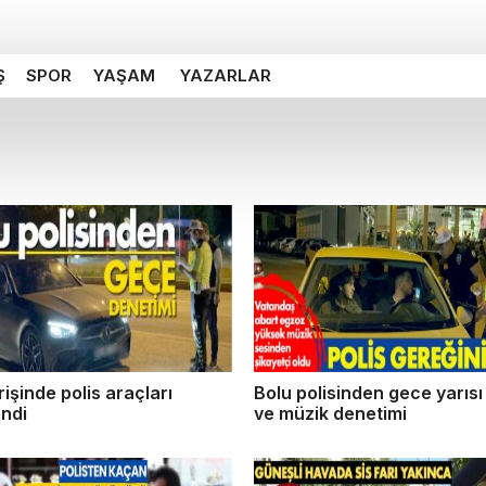
Ş
SPOR
YAŞAM
YAZARLAR
rişinde polis araçları
Bolu polisinden gece yarıs
endi
ve müzik denetimi