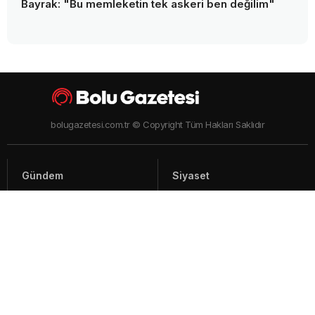
Bayrak: "Bu memleketin tek askeri ben değilim"
bolugazetesi.com.tr © Copyright Tüm Hakları Saklıdır
Gündem
Siyaset
Asayiş
Spor
Yaşam
Video Haberler
Foto Galeriler
Künye - İletişim
Arşiv